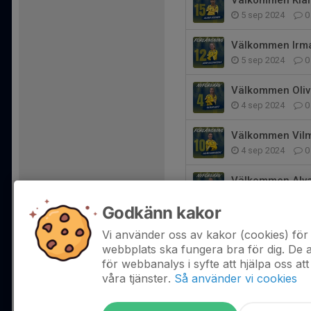
5 sep 2024
0
Välkommen Irma 
5 sep 2024
0
Välkommen Olivi
4 sep 2024
0
Välkommen Vilma
4 sep 2024
0
Välkommen Alva 
3 sep 2024
0
Godkänn kakor
Välkommen Aman
Vi använder oss av kakor (cookies) för 
3 sep 2024
0
webbplats ska fungera bra för dig. De
för webbanalys i syfte att hjälpa oss att
våra tjänster.
Så använder vi cookies