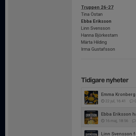
Truppen 26-27
Tina Östan
Ebba Eriksson
Linn Svensson
Hanna Björkestam
Märta Hilding
Irma Gustafsson
Tidigare nyheter
Emma Kronberg 
22 jul, 16:41
Ebba Eriksson h
16 maj, 18:56
Linn Svensson f