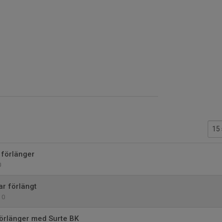
förlänger
0
ar förlängt
0
örlänger med Surte BK