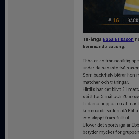
18-åriga
Ebba Eriksson
ha
kommande säsong.
Ebba är en träningsflitig sp
under de senaste två säsonge
Som back/halv bidrar hon me
matcher och träningar.
Hittills har det blivit 31 m
stått för 3 mål och 20 assis
Ledarna hoppas nu att näst
kommande vintern då Ebba 
inte släppt fram fullt ut.
Utöver det sportsliga är E
betyder mycket för gruppen