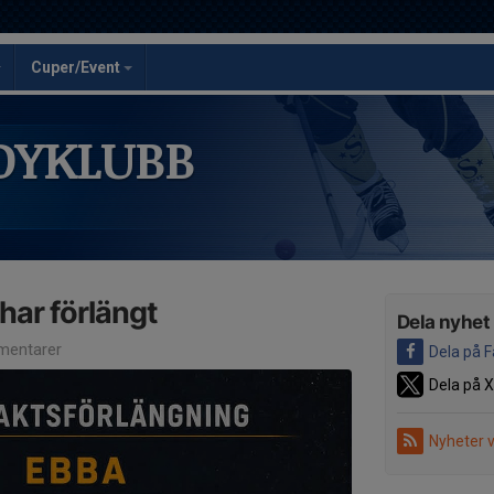
Cuper/Event
DYKLUBB
har förlängt
Dela nyhet
entarer
Dela på 
Dela på X
Nyheter 