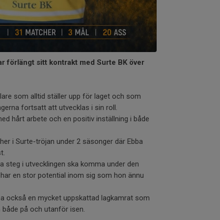
r förlängt sitt kontrakt med Surte BK över
elare som alltid ställer upp för laget och som
rna fortsatt att utvecklas i sin roll.
d hårt arbete och en positiv inställning i både
atcher i Surte-tröjan under 2 säsonger där Ebba
t.
a steg i utvecklingen ska komma under den
har en stor potential inom sig som hon ännu
bba också en mycket uppskattad lagkamrat som
 både på och utanför isen.