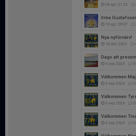
28 apr, 21:23
Irma Gustafsson
10 apr, 09:07
Nya nyförvärv!
18 dec 2024
Dags att presen
6 sep 2024
0
Välkommen Maja
6 sep 2024
0
Välkommen Tyra 
6 sep 2024
0
Välkommen Tina 
6 sep 2024
0
Välkommen Klara