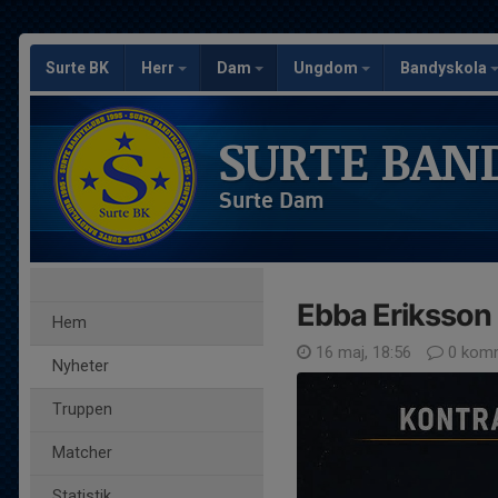
Surte BK
Herr
Dam
Ungdom
Bandyskola
SURTE BAN
Surte Dam
Ebba Eriksson 
Hem
16 maj, 18:56
0 komm
Nyheter
Truppen
Matcher
Statistik