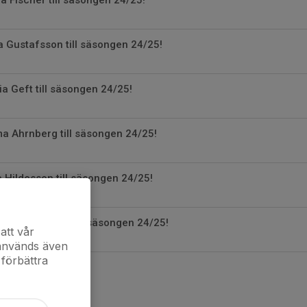
Gustafsson till säsongen 24/25!
a Geft till säsongen 24/25!
 Ahrnberg till säsongen 24/25!
Hildesson till säsongen 24/25!
da Egemalm till säsongen 24/25!
att vår
 används även
 förbättra