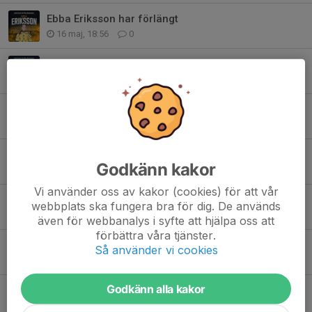
Ebba Eriksson har förlängt
16 maj, 18:56
0
Linn Svensson förlänger med Surte BK
28 apr, 21:23
0
Irma Gustafsson förlänger med Surte
10 apr, 09:07
0
Nya nyförvärv!
Godkänn kakor
18 dec 2024
0
Vi använder oss av kakor (cookies) för att vår
Dags att presentera dam-truppen!
webbplats ska fungera bra för dig. De används
6 sep 2024
0
även för webbanalys i syfte att hjälpa oss att
förbättra våra tjänster.
Välkommen Maja Tönsgård till säsongen 24/25!
Så använder vi cookies
6 sep 2024
0
Godkänn alla kakor
Välkommen Tyra Fischer till säsongen 24/25!
6 sep 2024
0