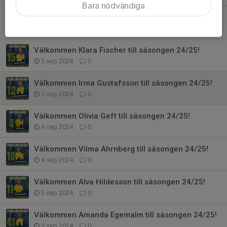
Bara nödvändiga
Välkommen Tina Östan till säsongen 24/25!
6 sep 2024
0
Välkommen Klara Fischer till säsongen 24/25!
5 sep 2024
0
Välkommen Irma Gustafsson till säsongen 24/25!
5 sep 2024
0
Välkommen Olivia Geft till säsongen 24/25!
4 sep 2024
0
Välkommen Vilma Ahrnberg till säsongen 24/25!
4 sep 2024
0
Välkommen Alva Hildesson till säsongen 24/25!
3 sep 2024
0
Välkommen Amanda Egemalm till säsongen 24/25!
3 sep 2024
0