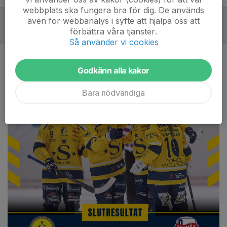
webbplats ska fungera bra för dig. De används
även för webbanalys i syfte att hjälpa oss att
förbättra våra tjänster.
Inför match
/
Referat
Så använder vi cookies
Damerna tog en storseger
Godkänn alla kakor
9 feb 2025
Bara nödvändiga