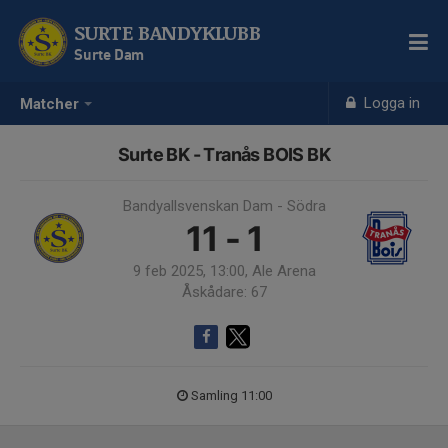
SURTE BANDYKLUBB
Surte Dam
Logga in
Matcher
Surte BK - Tranås BOIS BK
Bandyallsvenskan Dam - Södra
11 - 1
9 feb 2025, 13:00, Ale Arena
Åskådare: 67
Samling 11:00