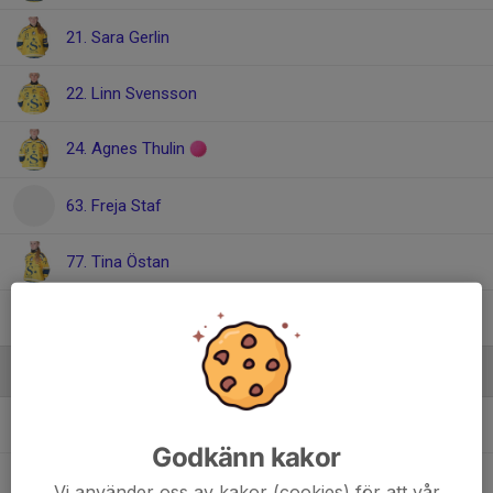
21. Sara Gerlin
22. Linn Svensson
24. Agnes Thulin
63. Freja Staf
77. Tina Östan
85. Tyra Fischer
Ledare
Anders Kristiansson
Tränare
Godkänn kakor
Jonas Kihl
Assisterande tränare
Vi använder oss av kakor (cookies) för att vår