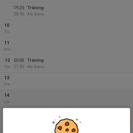
19:25
Träning
20:45
Ale Arena
10
Tis
11
Ons
12
20:00
Träning
21:30
Tor
Ale Arena
13
Fre
14
Lör
15
Sön
v.12