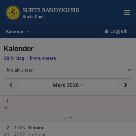
SURTE BANDYKLUBB
Surte Dam
Logga in
Kalender
Kalender
Gå till idag
|
Prenumerera
Mars 2026
1
Sön
v.10
2
19:25
Träning
20:45
Mån
Ale Arena