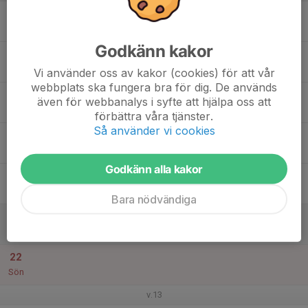
16
Mån
Godkänn kakor
17
Tis
Vi använder oss av kakor (cookies) för att vår
webbplats ska fungera bra för dig. De används
18
även för webbanalys i syfte att hjälpa oss att
Ons
förbättra våra tjänster.
Så använder vi cookies
19
Tor
Godkänn alla kakor
20
Fre
Bara nödvändiga
21
Lör
22
Sön
v.13