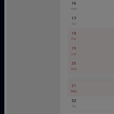
16
Ons
17
Tor
18
Fre
19
Lör
20
Sön
21
Mån
22
Tis