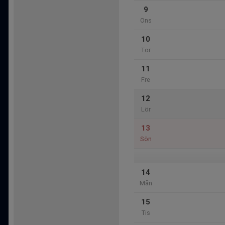
9
Ons
10
Tor
11
Fre
12
Lör
13
Sön
14
Mån
15
Tis