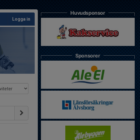
Huvudsponsor
Logga in
Sponsorer