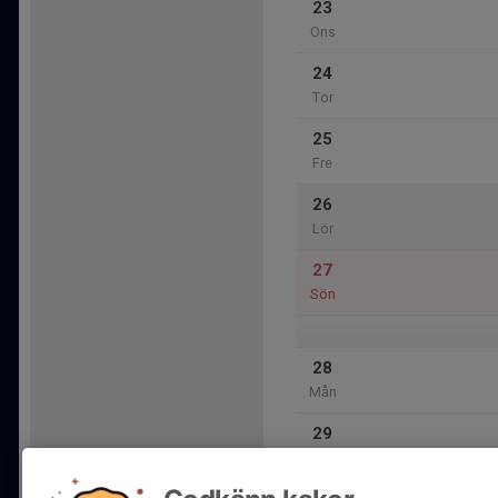
23
Ons
24
Tor
25
Fre
26
Lör
27
Sön
28
Mån
29
Tis