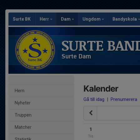
Surte BK
Herr
Dam
Ungdom
Bandyskola
SURTE BAN
Surte Dam
Kalender
Hem
Gå till idag
|
Prenumerera
Nyheter
Truppen
Matcher
1
Tis
Statistik