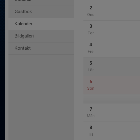
2
Gästbok
Ons
Kalender
3
Tor
Bildgalleri
4
Kontakt
Fre
5
Lör
6
Sön
7
Mån
8
Tis