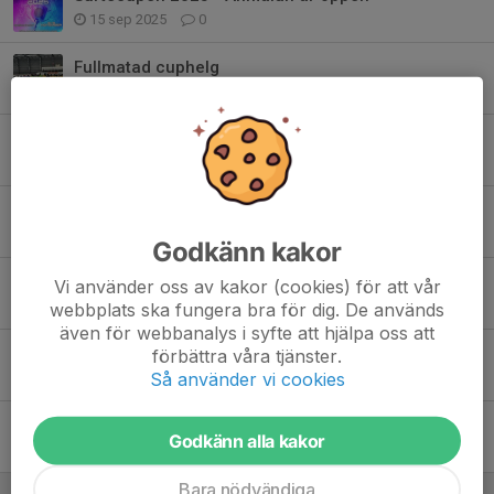
15 sep 2025
0
Fullmatad cuphelg
4 nov 2024
1
SurteCupen 2024 - Spelschema
24 okt 2024
0
Anmälda lag till Surtecupen 2024 (endast 2 platser kvar):
23 sep 2024
0
Godkänn kakor
SurteCupen 2024 - endast ett fåtal platser kvar
Vi använder oss av kakor (cookies) för att vår
20 sep 2024
0
webbplats ska fungera bra för dig. De används
även för webbanalys i syfte att hjälpa oss att
SurteCupen 2024 - anmälan öppen
förbättra våra tjänster.
Så använder vi cookies
19 jun 2024
0
Slutresultat Surtecupen P15 2023
Godkänn alla kakor
11 nov 2023
0
Bara nödvändiga