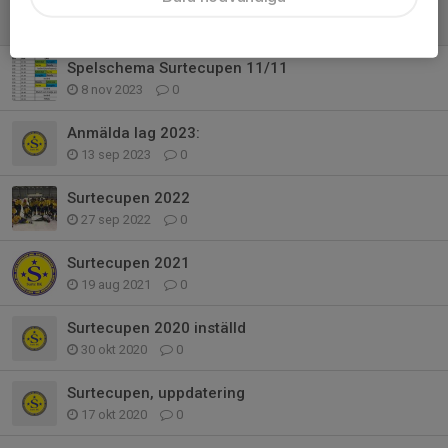
Surtecupen, 11 November (P15)
11 nov 2023
0
Spelschema Surtecupen 11/11
8 nov 2023
0
Anmälda lag 2023:
13 sep 2023
0
Surtecupen 2022
27 sep 2022
0
Surtecupen 2021
19 aug 2021
0
Surtecupen 2020 inställd
30 okt 2020
0
Surtecupen, uppdatering
17 okt 2020
0