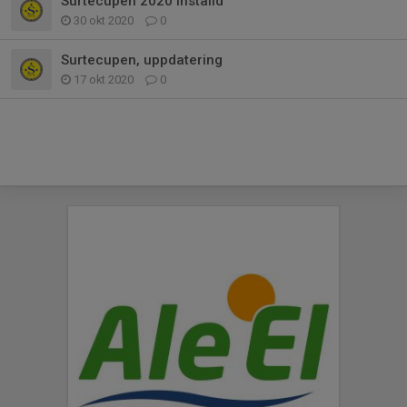
Surtecupen 2020 inställd
30 okt 2020
0
Surtecupen, uppdatering
17 okt 2020
0