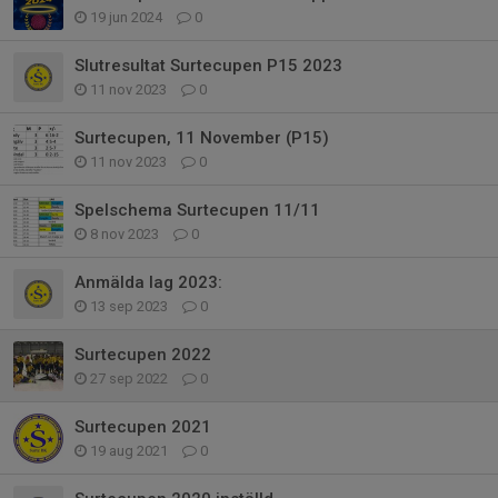
19 jun 2024
0
Slutresultat Surtecupen P15 2023
11 nov 2023
0
Surtecupen, 11 November (P15)
11 nov 2023
0
Spelschema Surtecupen 11/11
8 nov 2023
0
Anmälda lag 2023:
13 sep 2023
0
Surtecupen 2022
27 sep 2022
0
Surtecupen 2021
19 aug 2021
0