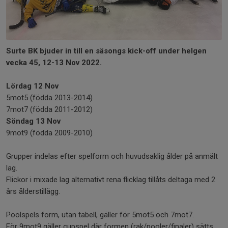
Surte BK bjuder in till en säsongs kick-off under helgen
vecka 45, 12-13 Nov 2022.
Lördag 12 Nov
5mot5 (födda 2013-2014)
7mot7 (födda 2011-2012)
Söndag 13 Nov
9mot9 (födda 2009-2010)
Grupper indelas efter spelform och huvudsaklig ålder på anmält
lag.
Flickor i mixade lag alternativt rena flicklag tillåts deltaga med 2
års ålderstillägg.
Poolspels form, utan tabell, gäller för 5mot5 och 7mot7.
För 9mot9 gäller cupspel där formen (rak/pooler/finaler) sätts