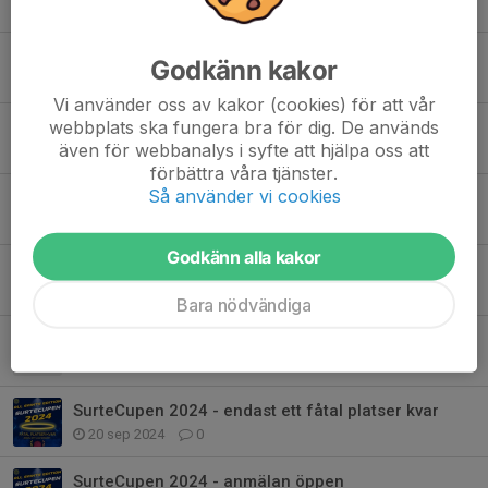
Tidigare nyheter
Surtecupen 2025 - INSTÄLLD
Godkänn kakor
24 okt 2025
0
Vi använder oss av kakor (cookies) för att vår
webbplats ska fungera bra för dig. De används
Surtecupen 2025 - Anmälan är öppen
även för webbanalys i syfte att hjälpa oss att
15 sep 2025
0
förbättra våra tjänster.
Så använder vi cookies
Fullmatad cuphelg
4 nov 2024
1
Godkänn alla kakor
SurteCupen 2024 - Spelschema
24 okt 2024
0
Bara nödvändiga
Anmälda lag till Surtecupen 2024 (endast 2 platser kvar):
23 sep 2024
0
SurteCupen 2024 - endast ett fåtal platser kvar
20 sep 2024
0
SurteCupen 2024 - anmälan öppen