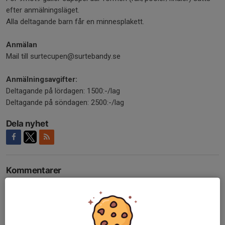
efter anmälningsläget.
Alla deltagande barn får en minnesplakett.
Anmälan
Mail till surtecupen@surtebandy.se
Anmälningsavgifter:
Deltagande på lördagen: 1500:-/lag
Deltagande på söndagen: 2500:-/lag
Dela nyhet
Kommentarer