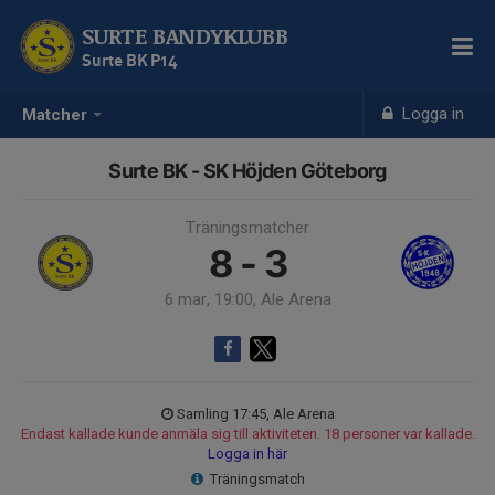
SURTE BANDYKLUBB
Surte BK P14
Logga in
Matcher
Surte BK - SK Höjden Göteborg
Träningsmatcher
8 - 3
6 mar, 19:00, Ale Arena
Samling 17:45, Ale Arena
Endast kallade kunde anmäla sig till aktiviteten. 18 personer var kallade.
Logga in här
Träningsmatch