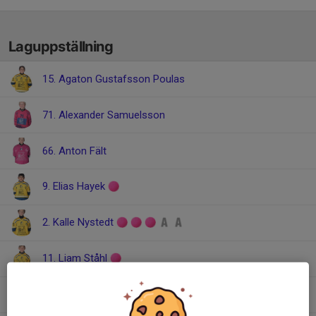
Laguppställning
15. Agaton Gustafsson Poulas
71. Alexander Samuelsson
66. Anton Fält
9. Elias Hayek
2. Kalle Nystedt
11. Liam Ståhl
12. Ludvig Tollesson