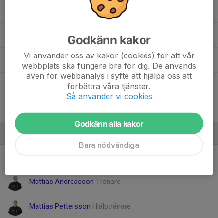
6. Nils Roupe
7. Theo Andréasson
10
Godkänn kakor
Vi använder oss av kakor (cookies) för att vår
8. Victor Pettersson Paues
webbplats ska fungera bra för dig. De används
även för webbanalys i syfte att hjälpa oss att
16. Viggo Kontio Duell
förbättra våra tjänster.
Så använder vi cookies
4. Walfrid Wexell
Godkänn alla kakor
Ledare
Bara nödvändiga
Martin Tollesson
Materialansvar/isledare
Mattias Andreasson
Tränare
Mattias Pettersson
Hjälptränare