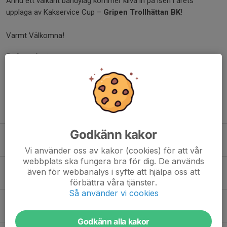
Ännu ett välkänt bandylag kommer kliva in på isen i årets
upplaga av Kakservice Cup –
Gripen Trollhättan BK
!
Varmt Välkomna!
Dela nyhet
Tidigare nyheter
Godkänn kakor
Väl genomförd Kakservice Cup 2026 – stort tack till alla!
23 mar, 09:20
1
Vi använder oss av kakor (cookies) för att vår
webbplats ska fungera bra för dig. De används
Kakservice Cup Live
även för webbanalys i syfte att hjälpa oss att
21 mar, 09:29
0
förbättra våra tjänster.
Så använder vi cookies
KAKSERVICE CUP 2026 - Spelschema
6 mar, 12:20
0
Godkänn alla kakor