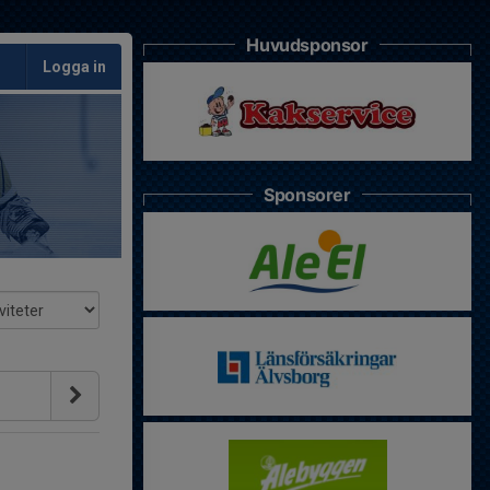
Huvudsponsor
Logga in
Sponsorer