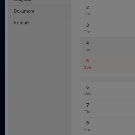
2
Dokument
Tor
Kontakt
3
Fre
4
Lör
5
Sön
6
Mån
7
Tis
8
Ons