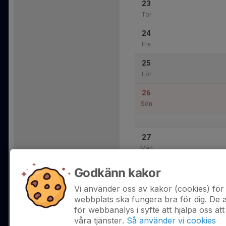
23
Tor
24
Fre
25
Lör
26
Sön
27
Mån
28
Godkänn kakor
Tis
Vi använder oss av kakor (cookies) för 
webbplats ska fungera bra för dig. De
för webbanalys i syfte att hjälpa oss att
våra tjänster.
Så använder vi cookies