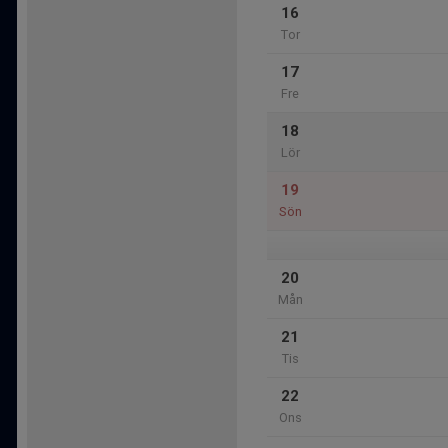
16
Tor
17
Fre
18
Lör
19
Sön
20
Mån
21
Tis
22
Ons