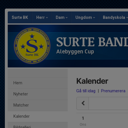
Surte BK
Herr
Dam
Ungdom
Bandyskola
SURTE BAN
Alebyggen Cup
Kalender
Hem
Gå till idag
|
Prenumerera
Nyheter
Matcher
Kalender
1
Ons
Bildgalleri