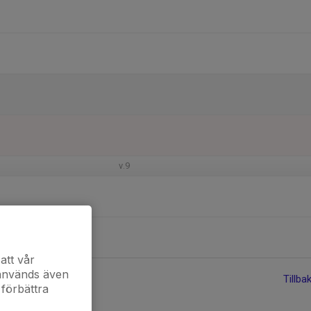
v.9
att vår
 används även
Tillba
 förbättra