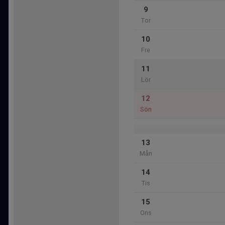
9
Tor
10
Fre
11
Lör
12
Sön
13
Mån
14
Tis
15
Ons