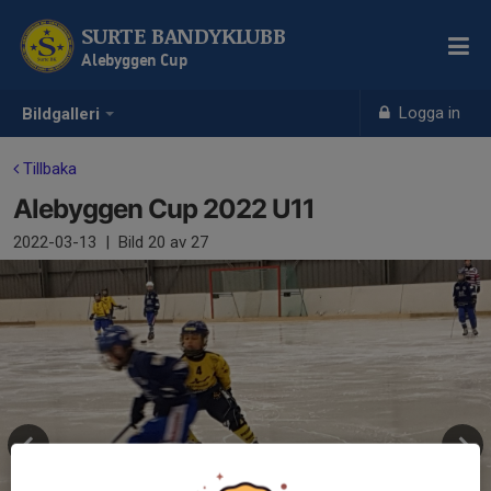
SURTE BANDYKLUBB
Alebyggen Cup
Logga in
Bildgalleri
Tillbaka
Alebyggen Cup 2022 U11
2022-03-13
|
Bild
20
av 27