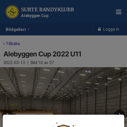
SURTE BANDYKLUBB
Alebyggen Cup
Logga in
Bildgalleri
Tillbaka
Alebyggen Cup 2022 U11
2022-03-13
|
Bild
10
av 27