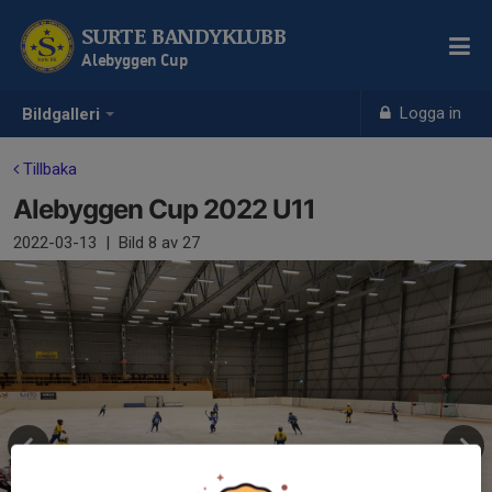
SURTE BANDYKLUBB
Alebyggen Cup
Logga in
Bildgalleri
Tillbaka
Alebyggen Cup 2022 U11
2022-03-13
|
Bild
8
av 27