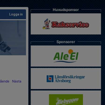
Huvudsponsor
Logga in
Sponsorer
gående
Nästa