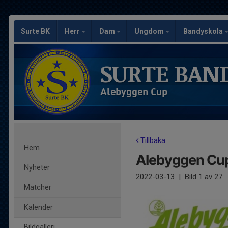
Surte BK
Herr
Dam
Ungdom
Bandyskola
SURTE BAN
Alebyggen Cup
Tillbaka
Hem
Alebyggen Cu
Nyheter
2022-03-13
|
Bild
1
av 27
Matcher
Kalender
Bildgalleri