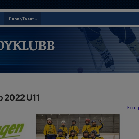
Cuper/Event
DYKLUBB
p 2022 U11
Före