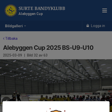
SURTE BANDYKLUBB
Alebyggen Cup
Logga in
Bildgalleri
Tillbaka
Alebyggen Cup 2025 BS-U9-U10
2025-03-09
|
Bild
32
av 63