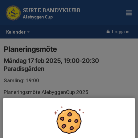
SURTE BANDYKLUBB
Alebyggen Cup
Logga in
Kalender
Planeringsmöte
Måndag 17 feb 2025, 19:00-20:30
Paradisgården
Samling: 19:00
Planeringsmöte AlebyggenCup 2025