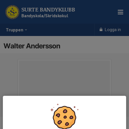
SURTE BANDYKLUBB
Bandyskola/Skridskokul
Logga in
Truppen
Walter Andersson
Position
-