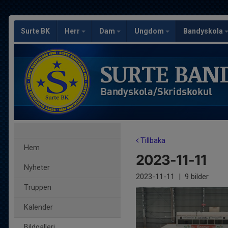
Surte BK
Herr
Dam
Ungdom
Bandyskola
SURTE BAN
Bandyskola/Skridskokul
Tillbaka
Hem
2023-11-11
Nyheter
2023-11-11
|
9 bilder
Truppen
Kalender
Bildgalleri