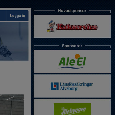
Huvudsponsor
Logga in
Sponsorer