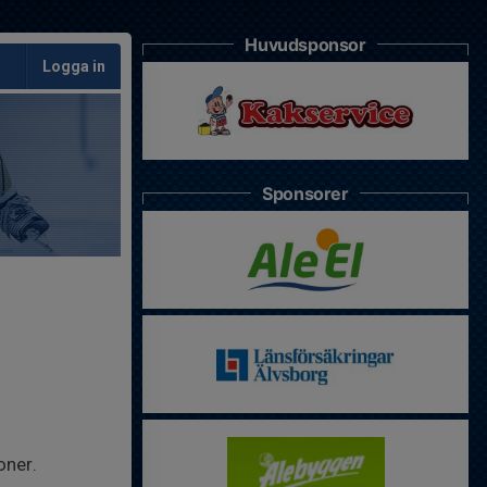
Huvudsponsor
Logga in
Sponsorer
oner.