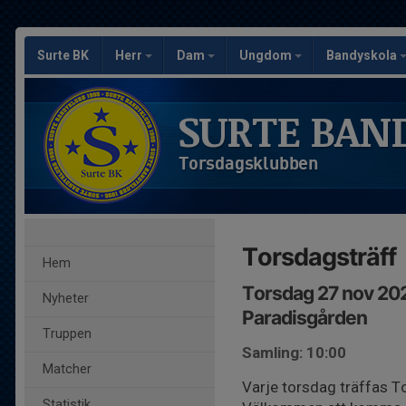
Surte BK
Herr
Dam
Ungdom
Bandyskola
SURTE BAN
Torsdagsklubben
Torsdagsträff
Hem
Torsdag 27 nov 20
Nyheter
Paradisgården
Truppen
Samling: 10:00
Matcher
Varje torsdag träffas 
Statistik