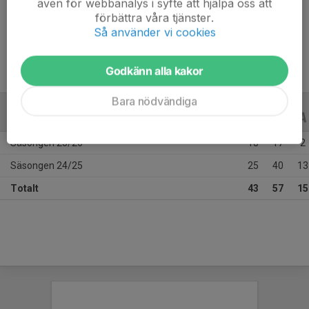
även för webbanalys i syfte att hjälpa oss att
Position
Mittfältare
förbättra våra tjänster.
Ålder
27 år
Så använder vi cookies
Godkänn alla kakor
Bara nödvändiga
ALLA SERIER
ALLA ÅR
Säsongen 25/26
18
17
2
Säsongen 24/25
25
40
13
Totalt
43
57
15