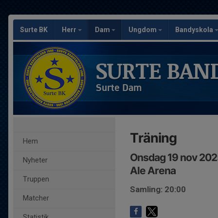
Surte BK
Herr
Dam
Ungdom
Bandyskola
SURTE BAN
Surte Dam
Träning
Hem
Onsdag 19 nov 202
Nyheter
Ale Arena
Truppen
Samling: 20:00
Matcher
Statistik