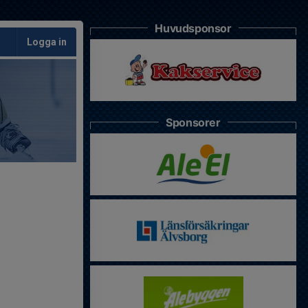
Huvudsponsor
Logga in
Sponsorer