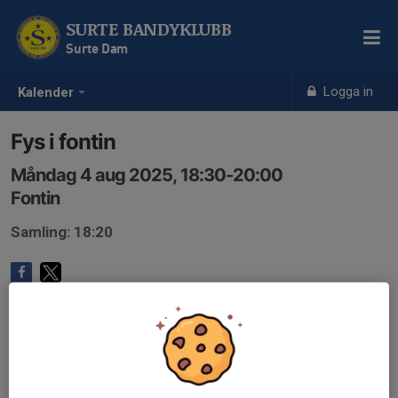
SURTE BANDYKLUBB
Surte Dam
Logga in
Kalender
Fys i fontin
Måndag 4 aug 2025, 18:30-20:00
Fontin
Samling: 18:20