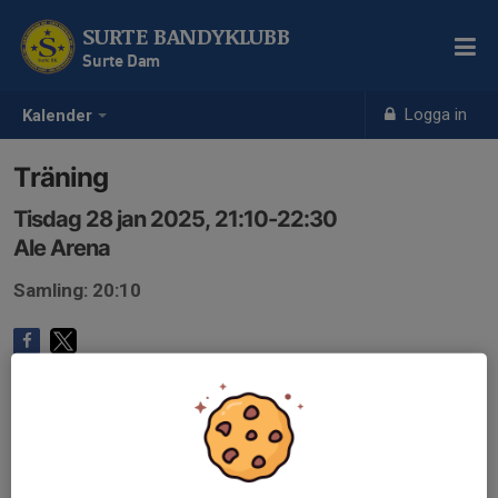
SURTE BANDYKLUBB
Surte Dam
Logga in
Kalender
Träning
Tisdag 28 jan 2025, 21:10-22:30
Ale Arena
Samling: 20:10