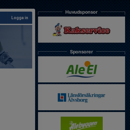
Huvudsponsor
Logga in
Sponsorer