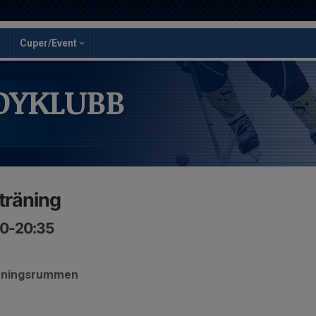
Cuper/Event
DYKLUBB
sträning
30-20:35
ädningsrummen