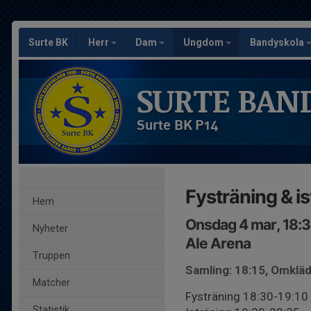
Surte BK
Herr
Dam
Ungdom
Bandyskola
SURTE BAN
Surte BK P14
Fysträning & i
Hem
Onsdag 4 mar, 18:
Nyheter
Ale Arena
Truppen
Samling: 18:15, Omkl
Matcher
Fysträning 18:30-19:10
Statistik