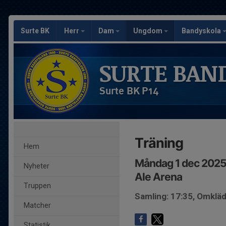
Surte BK
Herr
Dam
Ungdom
Bandyskola
SURTE BAN
Surte BK P14
Träning
Hem
Måndag 1 dec 2025
Nyheter
Ale Arena
Truppen
Samling: 17:35, Omkl
Matcher
Statistik