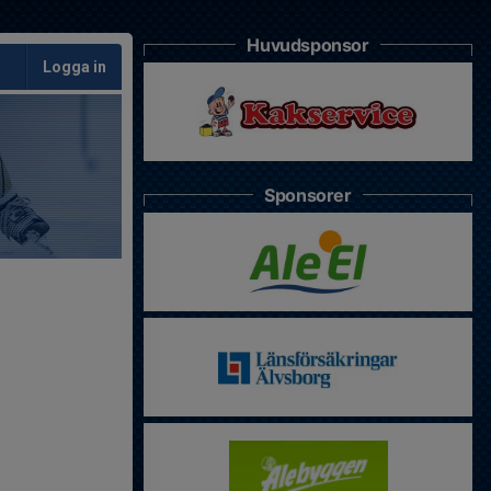
Huvudsponsor
Logga in
Sponsorer