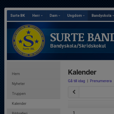
Surte BK
Herr
Dam
Ungdom
Bandyskola
SURTE BAN
Bandyskola/Skridskokul
Kalender
Hem
Gå till idag
|
Prenumerera
Nyheter
Truppen
Kalender
1
Bildgalleri