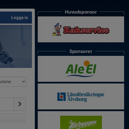
Huvudsponsor
Logga in
Sponsorer