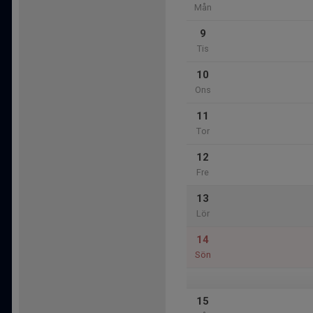
Mån
9
Tis
10
Ons
11
Tor
12
Fre
13
Lör
14
Sön
15