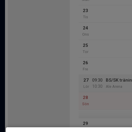
23
Tis
24
Ons
25
Tor
26
Fre
27
09:30
BS/SK träni
10:30
Lör
Ale Arena
28
Sön
29
Mån