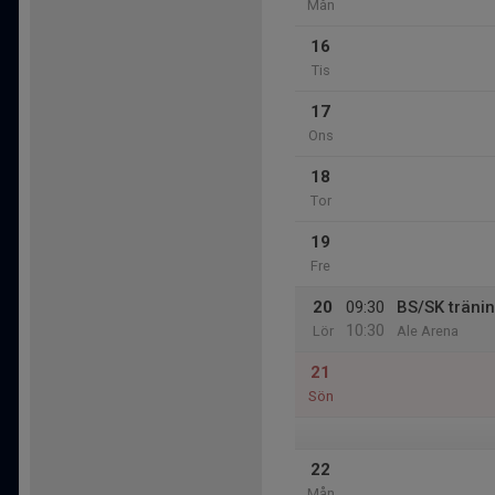
Mån
16
Tis
17
Ons
18
Tor
19
Fre
20
09:30
BS/SK träni
10:30
Lör
Ale Arena
21
Sön
22
Mån