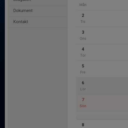
Mån
Dokument
2
Kontakt
Tis
3
Ons
4
Tor
5
Fre
6
Lör
7
Sön
8