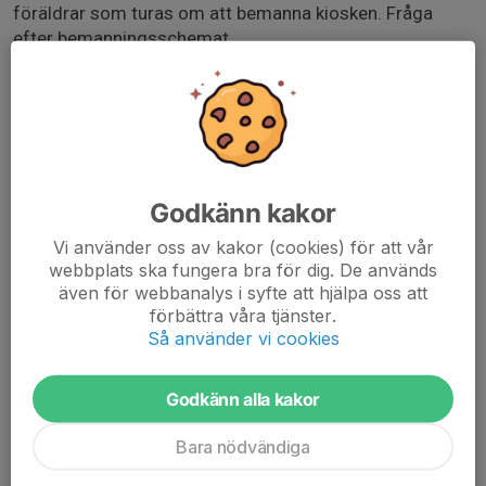
föräldrar som turas om att bemanna kiosken. Fråga
efter bemanningsschemat.
Det krävs ingen föranmälan men glöm inte pricka av er i
närvarolistan på plats.
Med få undantag har vi tillgång till omklädningsrum 8
och 9 i omklädningsbyggnaden.
Godkänn kakor
Mer information finns på BS/SK hemsida.
Vi använder oss av kakor (cookies) för att vår
www.surtebandy.se/Bandyskola_Skridskokul
webbplats ska fungera bra för dig. De används
även för webbanalys i syfte att hjälpa oss att
www.surtebandy.se/Bandyskola_Skridskokul
förbättra våra tjänster.
Affisch SBK Skridskokul_Bandyskola 2025-26.pdf
Så använder vi cookies
Godkänn alla kakor
Bara nödvändiga