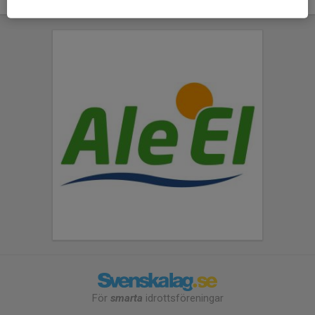
För
smarta
idrottsföreningar