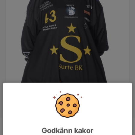
Godkänn kakor
Position
Målvakt