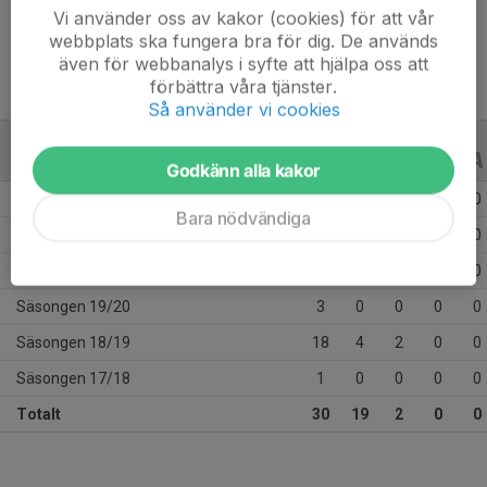
Ålder
25 år
Vi använder oss av kakor (cookies) för att vår
webbplats ska fungera bra för dig. De används
även för webbanalys i syfte att hjälpa oss att
förbättra våra tjänster.
Så använder vi cookies
ALLA SERIER
ALLA ÅR
Godkänn alla kakor
Säsongen 25/26
3
0
0
0
0
Bara nödvändiga
Säsongen 24/25
4
11
0
0
0
Säsongen 20/21
1
4
0
0
0
Säsongen 19/20
3
0
0
0
0
Säsongen 18/19
18
4
2
0
0
Säsongen 17/18
1
0
0
0
0
Totalt
30
19
2
0
0