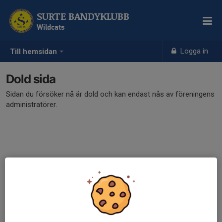
SURTE BANDYKLUBB
Wildcats
Logga in
Till hemsidan
Dold sida
Sidan du försöker nå är dold och kan endast nås av föreningens
administratörer.