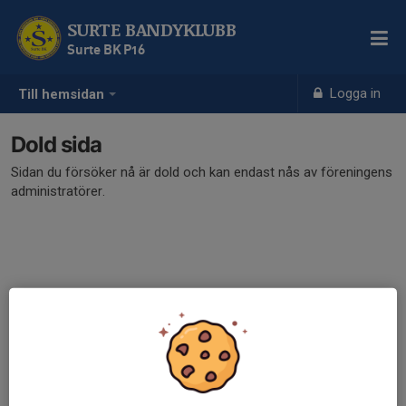
SURTE BANDYKLUBB
Surte BK P16
Logga in
Till hemsidan
Dold sida
Sidan du försöker nå är dold och kan endast nås av föreningens
administratörer.